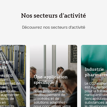
Nos secteurs d’activité
Découvrez nos secteurs d'activité
e agro-
aire
Industrie
pharmace
on du CO2
Une application
lvant
spécifique ?
on permet de
Le CO2 superc
r des
est également
organiques
Nous proposons le
pour la formu
d’augmenter
développement de
nanoparticule
ments de
procédés et de
l’encapsulati
n en
solutions adaptées
substances a
les coûts
pour concrétiser votre
le développ