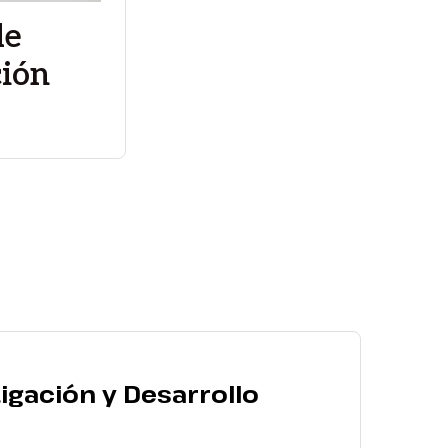
de
ción
igación y Desarrollo