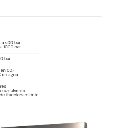
 a 400 bar
a 1000 bar
00 bar
C en CO₂
C en agua
res
 co-solvente
de fraccionamiento