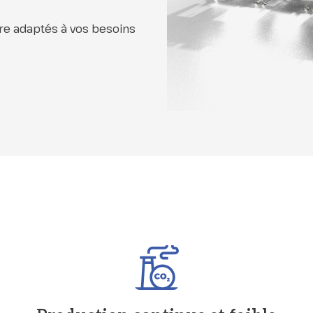
re adaptés à vos besoins
s