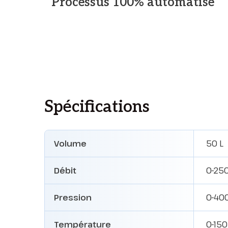
Processus 100% automatisé
Spécifications
Volume
50 L
Débit
0-250
Pression
0-40
Température
0-150