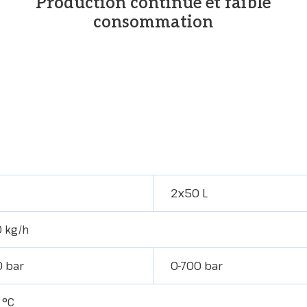
Production continue et faible
consommation
2x50 L
 kg/h
0 bar
0-700 bar
 °C