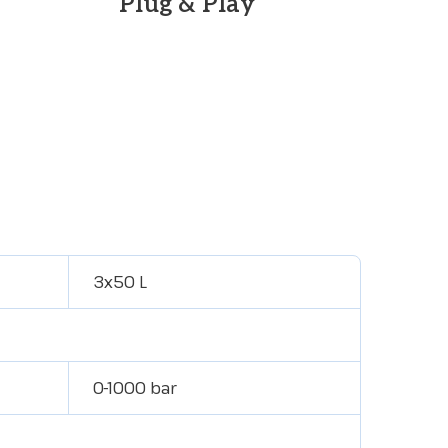
Plug & Play
3x50 L
0-1000 bar