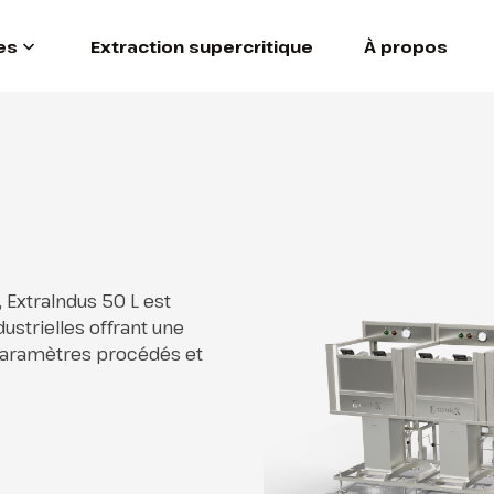
es
Extraction supercritique
À propos
 ExtraIndus 50 L est
strielles offrant une
 paramètres procédés et